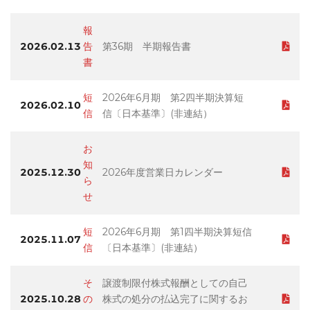
報
2026.02.13
告
第36期 半期報告書
書
短
2026年6月期 第2四半期決算短
2026.02.10
信
信〔日本基準〕(非連結）
お
知
2025.12.30
2026年度営業日カレンダー
ら
せ
短
2026年6月期 第1四半期決算短信
2025.11.07
信
〔日本基準〕(非連結）
そ
譲渡制限付株式報酬としての自己
2025.10.28
の
株式の処分の払込完了に関するお