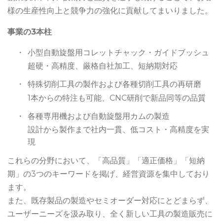
様の生産性向上と競争力の強化に貢献してまいりました。
事業の3本柱
・
小型自動旋盤用コレットチャック・ガイドブッシュ
超硬・高精度、厳格自社加工、短納期対応
・
特殊切削工具の製作および各種切削工具の再研磨
1本からの特注も可能、CNC研削で新品同等の品質
・
各種専用機および自動旋盤用カムの製造
設計から製作まで社内一貫、低コスト・高精度を実
現
これらの分野において、「高品質」「適正価格」「短納
期」の3つのキーワードを掲げ、経営資源を集中しており
ます。
また、既存製品の製造やセミオーダー対応にとどまらず、
ユーザーニーズを汲み取り、全く新しい工具の製造販売に